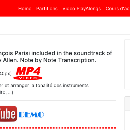
Home
Partitions
Video PlayAlongs
Cours d'ac
çois Parisi included in the soundtrack of
y Allen. Note by Note Transcription.
540px)
r et arranger la tonalité des instruments
o, ...)