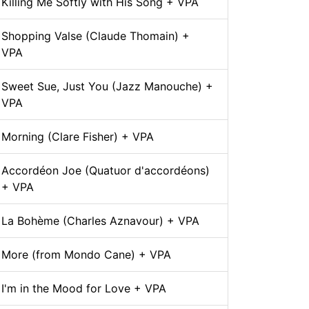
Killing Me Softly with His Song + VPA
Shopping Valse (Claude Thomain) +
VPA
Sweet Sue, Just You (Jazz Manouche) +
VPA
Morning (Clare Fisher) + VPA
Accordéon Joe (Quatuor d'accordéons)
+ VPA
La Bohème (Charles Aznavour) + VPA
More (from Mondo Cane) + VPA
I'm in the Mood for Love + VPA