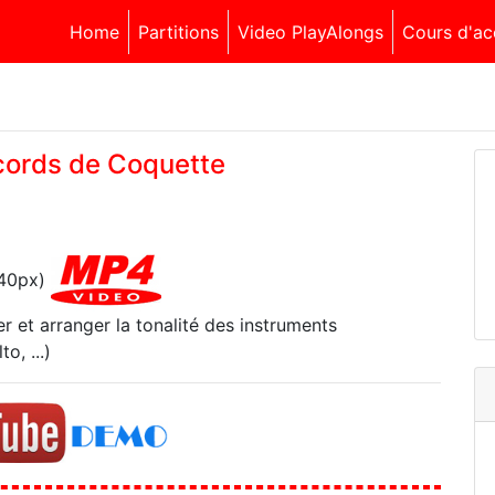
Home
Partitions
Video PlayAlongs
Cours d'ac
ccords de Coquette
540px)
r et arranger la tonalité des instruments
o, ...)