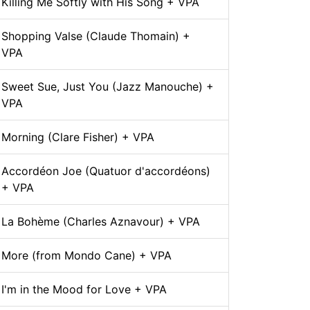
Killing Me Softly with His Song + VPA
Shopping Valse (Claude Thomain) +
VPA
Sweet Sue, Just You (Jazz Manouche) +
VPA
Morning (Clare Fisher) + VPA
Accordéon Joe (Quatuor d'accordéons)
+ VPA
La Bohème (Charles Aznavour) + VPA
More (from Mondo Cane) + VPA
I'm in the Mood for Love + VPA