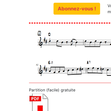
V
Abonnez-vous !
m
Partition (facile) gratuite