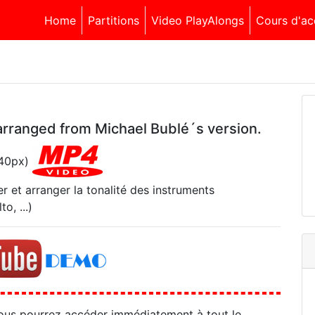
Home
Partitions
Video PlayAlongs
Cours d'ac
arranged from Michael Bublé´s version.
540px)
r et arranger la tonalité des instruments
o, ...)
ous pourrez accéder immédiatement à tout le