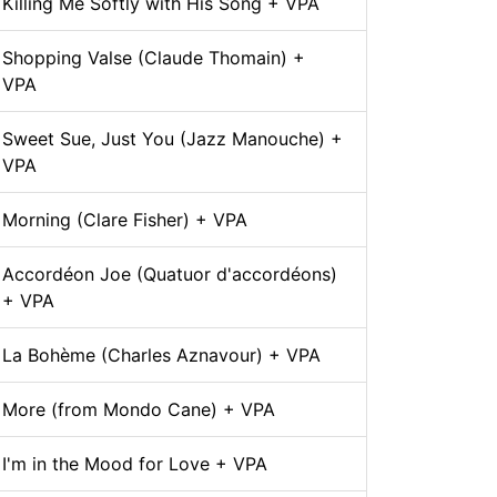
Killing Me Softly with His Song + VPA
Shopping Valse (Claude Thomain) +
VPA
Sweet Sue, Just You (Jazz Manouche) +
VPA
Morning (Clare Fisher) + VPA
Accordéon Joe (Quatuor d'accordéons)
+ VPA
La Bohème (Charles Aznavour) + VPA
More (from Mondo Cane) + VPA
I'm in the Mood for Love + VPA