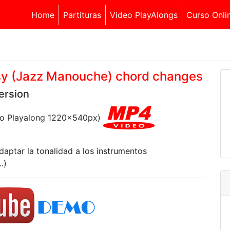
Home
Partituras
Video PlayAlongs
Curso Onli
psy (Jazz Manouche) chord changes
ersion
deo Playalong 1220x540px)
daptar la tonalidad a los instrumentos
.)