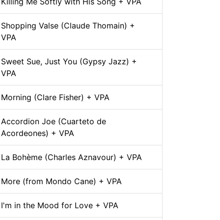
Killing Me Softly with His Song + VPA
Shopping Valse (Claude Thomain) +
VPA
Sweet Sue, Just You (Gypsy Jazz) +
VPA
Morning (Clare Fisher) + VPA
Accordion Joe (Cuarteto de
Acordeones) + VPA
La Bohème (Charles Aznavour) + VPA
More (from Mondo Cane) + VPA
I'm in the Mood for Love + VPA