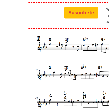
P
Suscríbete
i
a