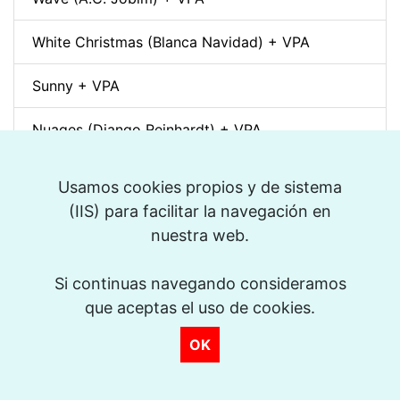
White Christmas (Blanca Navidad) + VPA
Sunny + VPA
Nuages (Django Reinhardt) + VPA
Swing Gitan (Jazz Manouche) + VPA
Usamos cookies propios y de sistema
(IIS) para facilitar la navegación en
Softly, As In A Morning Sunrise + VPA
>
nuestra web.
Que reste-t-il de nos amours? (I Wish You Love)
+ VPA
Si continuas navegando consideramos
que aceptas el uso de cookies.
Billie's Bounce + VPA
OK
Bei Mir Bist Du Schön + VPA