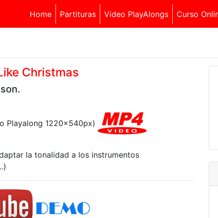
Home
Partituras
Video PlayAlongs
Curso Onli
 Like Christmas
lson.
deo Playalong 1220x540px)
daptar la tonalidad a los instrumentos
.)