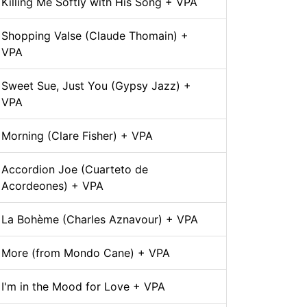
Killing Me Softly with His Song + VPA
Shopping Valse (Claude Thomain) +
VPA
Sweet Sue, Just You (Gypsy Jazz) +
VPA
Morning (Clare Fisher) + VPA
Accordion Joe (Cuarteto de
Acordeones) + VPA
La Bohème (Charles Aznavour) + VPA
More (from Mondo Cane) + VPA
I'm in the Mood for Love + VPA