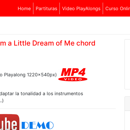
Home
Partituras
Video PlayAlongs
Curso Onli
m a Little Dream of Me chord
0
deo Playalong 1220x540px)
daptar la tonalidad a los instrumentos
.)