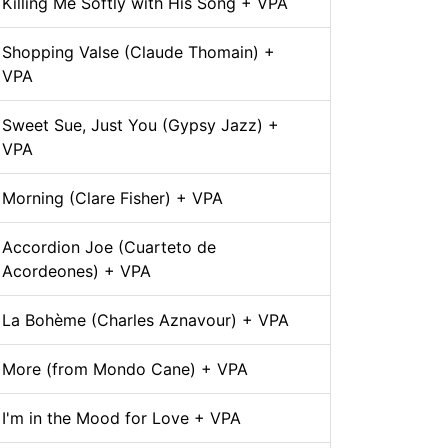
Killing Me Softly with His Song + VPA
Shopping Valse (Claude Thomain) +
VPA
Sweet Sue, Just You (Gypsy Jazz) +
VPA
Morning (Clare Fisher) + VPA
Accordion Joe (Cuarteto de
Acordeones) + VPA
La Bohème (Charles Aznavour) + VPA
More (from Mondo Cane) + VPA
I'm in the Mood for Love + VPA