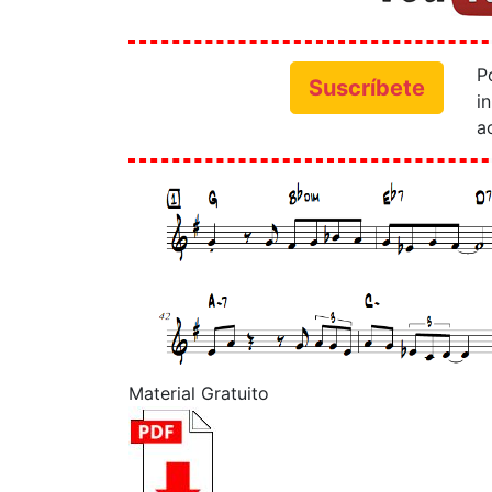
P
Suscríbete
i
a
Material Gratuito